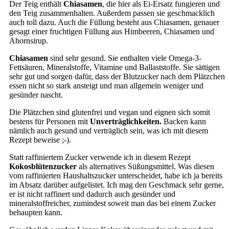
Der Teig enthält
Chiasamen
, die hier als Ei-Ersatz fungieren und
den Teig zusammenhalten. Außerdem passen sie geschmacklich
auch toll dazu. Auch die Füllung besteht aus Chiasamen, genauer
gesagt einer fruchtigen Füllung aus Himbeeren, Chiasamen und
Ahornsirup.
Chiasamen
sind sehr gesund. Sie enthalten viele Omega-3-
Fettsäuren, Mineralstoffe, Vitamine und Ballaststoffe. Sie sättigen
sehr gut und sorgen dafür, dass der Blutzucker nach dem Plätzchen
essen nicht so stark ansteigt und man allgemein weniger und
gesünder nascht.
Die Plätzchen sind glutenfrei und vegan und eignen sich somit
bestens für Personen mit
Unverträglichkeiten.
Backen kann
nämlich auch gesund und verträglich sein, was ich mit diesem
Rezept beweise ;-).
Statt raffiniertem Zucker verwende ich in diesem Rezept
Kokosblütenzucker
als alternatives Süßungsmittel. Was diesen
vom raffinierten Haushaltszucker unterscheidet, habe ich ja bereits
im Absatz darüber aufgelistet. Ich mag den Geschmack sehr gerne,
er ist nicht raffinert und dadurch auch gesünder und
mineralstoffreicher, zumindest soweit man das bei einem Zucker
behaupten kann.