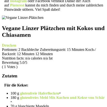
auf
Instagram
oder Facebook verlinkst Danke dir! Auch
auf
Pinterest
kannst du mich finden und durch meine zahlreichen
Pinnwände stöbern. Viel Spaß dabei!
Vegane Linzer Plätzchen mit Kokos und
Chiasamen
Drucken
Portionen:
2 Backbleche
Zubereitungszeit:
15 Minuten
Koch-/
Backzeit:
12 Minuten
12 Minuten
Nutrition facts:
n/a calories
n/a fat
Bewertung
5.0
/5
(
1
Votes )
Zutaten
Für die Kekse:
100 g
glutenfreie Haferflocken
180 g
glutenfreies Mehl Mix Kuchen und Kekse von Schär
70 g blanchierte Mandeln