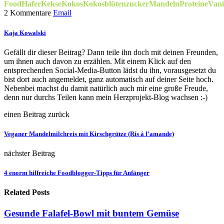
Food
Hafer
Kekse
Kokos
Kokosblütenzucker
Mandeln
Proteine
Vani
2 Kommentare
Email
Kaja Kowalski
Gefällt dir dieser Beitrag? Dann teile ihn doch mit deinen Freunden,
um ihnen auch davon zu erzählen. Mit einem Klick auf den
entsprechenden Social-Media-Button lädst du ihn, vorausgesetzt du
bist dort auch angemeldet, ganz automatisch auf deiner Seite hoch.
Nebenbei machst du damit natürlich auch mir eine große Freude,
denn nur durchs Teilen kann mein Herzprojekt-Blog wachsen :-)
einen Beitrag zurück
Veganer Mandelmilchreis mit Kirschgrütze (Ris á l’amande)
nächster Beitrag
4 enorm hilfreiche Foodblogger-Tipps für Anfänger
Related Posts
Gesunde Falafel-Bowl mit buntem Gemüse