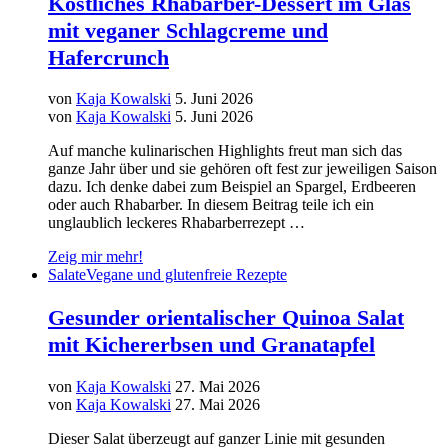
Köstliches Rhabarber-Dessert im Glas
mit veganer Schlagcreme und
Hafercrunch
von
Kaja Kowalski
5. Juni 2026
von
Kaja Kowalski
5. Juni 2026
Auf manche kulinarischen Highlights freut man sich das
ganze Jahr über und sie gehören oft fest zur jeweiligen Saison
dazu. Ich denke dabei zum Beispiel an Spargel, Erdbeeren
oder auch Rhabarber. In diesem Beitrag teile ich ein
unglaublich leckeres Rhabarberrezept …
Zeig mir mehr!
Salate
Vegane und glutenfreie Rezepte
Gesunder orientalischer Quinoa Salat
mit Kichererbsen und Granatapfel
von
Kaja Kowalski
27. Mai 2026
von
Kaja Kowalski
27. Mai 2026
Dieser Salat überzeugt auf ganzer Linie mit gesunden