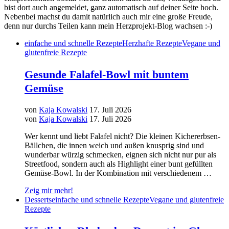
bist dort auch angemeldet, ganz automatisch auf deiner Seite hoch.
Nebenbei machst du damit natürlich auch mir eine große Freude,
denn nur durchs Teilen kann mein Herzprojekt-Blog wachsen :-)
einfache und schnelle Rezepte
Herzhafte Rezepte
Vegane und
glutenfreie Rezepte
Gesunde Falafel-Bowl mit buntem
Gemüse
von
Kaja Kowalski
17. Juli 2026
von
Kaja Kowalski
17. Juli 2026
Wer kennt und liebt Falafel nicht? Die kleinen Kichererbsen-
Bällchen, die innen weich und außen knusprig sind und
wunderbar würzig schmecken, eignen sich nicht nur pur als
Streetfood, sondern auch als Highlight einer bunt gefüllten
Gemüse-Bowl. In der Kombination mit verschiedenem …
Zeig mir mehr!
Desserts
einfache und schnelle Rezepte
Vegane und glutenfreie
Rezepte