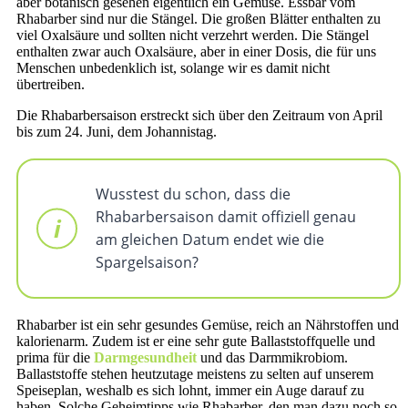
aber botanisch gesehen eigentlich ein Gemüse. Essbar vom
Rhabarber sind nur die Stängel. Die großen Blätter enthalten zu
viel Oxalsäure und sollten nicht verzehrt werden. Die Stängel
enthalten zwar auch Oxalsäure, aber in einer Dosis, die für uns
Menschen unbedenklich ist, solange wir es damit nicht
übertreiben.
Die Rhabarbersaison erstreckt sich über den Zeitraum von April
bis zum 24. Juni, dem Johannistag.
Wusstest du schon, dass die
Rhabarbersaison damit offiziell genau
am gleichen Datum endet wie die
Spargelsaison?
Rhabarber ist ein sehr gesundes Gemüse, reich an Nährstoffen und
kalorienarm. Zudem ist er eine sehr gute Ballaststoffquelle und
prima für die
Darmgesundheit
und das Darmmikrobiom.
Ballaststoffe stehen heutzutage meistens zu selten auf unserem
Speiseplan, weshalb es sich lohnt, immer ein Auge darauf zu
haben. Solche Geheimtipps wie Rhabarber, den man dazu noch so