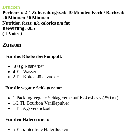
Drucken
Portionen:
2-4
Zubereitungszeit:
10 Minuten
Koch-/ Backzeit:
20 Minuten
20 Minuten
Nutrition facts:
n/a calories
n/a fat
Bewertung
5.0
/5
(
1
Votes )
Zutaten
Für das Rhabarberkompott:
500 g Rhabarber
4 EL Wasser
2 EL Kokosblütenzucker
Für die vegane Schlagcreme:
1 Packung vegane Schlagcreme auf Kokosbasis (250 ml)
1/2 TL Bourbon-Vanillepulver
1 EL Agavendicksaft
Für den Hafercrunch:
5 EL glutenfreie Haferflocken