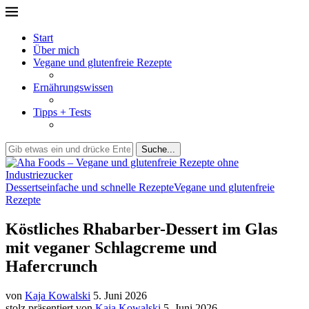
Start
Über mich
Vegane und glutenfreie Rezepte
Ernährungswissen
Tipps + Tests
Suche...
Desserts
einfache und schnelle Rezepte
Vegane und glutenfreie
Rezepte
Köstliches Rhabarber-Dessert im Glas
mit veganer Schlagcreme und
Hafercrunch
von
Kaja Kowalski
5. Juni 2026
stolz präsentiert von
Kaja Kowalski
5. Juni 2026