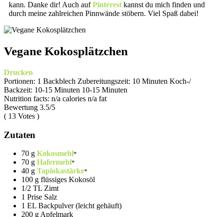
kann. Danke dir! Auch auf
Pinterest
kannst du mich finden und
durch meine zahlreichen Pinnwände stöbern. Viel Spaß dabei!
Vegane Kokosplätzchen
Drucken
Portionen:
1 Backblech
Zubereitungszeit:
10 Minuten
Koch-/
Backzeit:
10-15 Minuten
10-15 Minuten
Nutrition facts:
n/a calories
n/a fat
Bewertung
3.5
/5
(
13
Votes )
Zutaten
70 g
Kokosmehl
70 g
Hafermehl
40 g
Tapiokastärke
100 g flüssiges Kokosöl
1/2 TL Zimt
1 Prise Salz
1 EL Backpulver (leicht gehäuft)
200 g Apfelmark