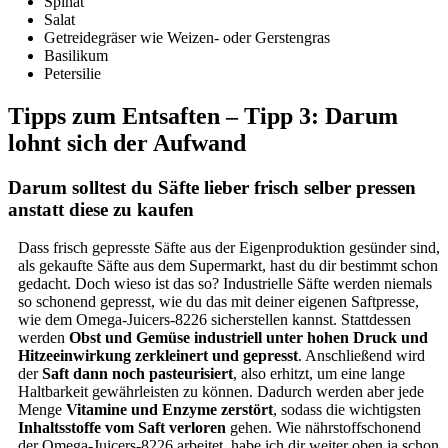
Spinat
Salat
Getreidegräser wie Weizen- oder Gerstengras
Basilikum
Petersilie
Tipps zum Entsaften – Tipp 3: Darum
lohnt sich der Aufwand
Darum solltest du Säfte lieber frisch selber pressen
anstatt diese zu kaufen
Dass frisch gepresste Säfte aus der Eigenproduktion gesünder sind,
als gekaufte Säfte aus dem Supermarkt, hast du dir bestimmt schon
gedacht. Doch wieso ist das so? Industrielle Säfte werden niemals
so schonend gepresst, wie du das mit deiner eigenen Saftpresse,
wie dem Omega-Juicers-8226 sicherstellen kannst. Stattdessen
werden
Obst und Gemüse industriell unter hohen Druck und
Hitzeeinwirkung zerkleinert und gepresst
. Anschließend wird
der
Saft dann noch pasteurisiert
, also erhitzt, um eine lange
Haltbarkeit gewährleisten zu können. Dadurch werden aber jede
Menge
Vitamine und Enzyme zerstört
, sodass die wichtigsten
Inhaltsstoffe vom Saft verloren
gehen. Wie nährstoffschonend
der Omega-Juicers-8226 arbeitet, habe ich dir weiter oben ja schon