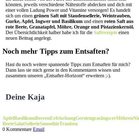
könnten, jeweils verschiedene Nährstoffe abdecken und dich mit
einer vollen Ladung Power und Vitamine versorgen! Es handelt
sich um einen
grünen Saft mit Staudensellerie, Weintrauben,
Gurke, Apfel, Ingwer und Basilikum
und einen
roten Saft aus
rote Beete, Granatapfel, Möhre, Orange und Pistazienkernöl.
Der Übersichtlichkeit halber habe ich für die
Saftrezepte
einen
neuen Beitrag angelegt.
Noch mehr Tipps zum Entsaften?
Hast du noch weitere spannende Tipps zum Entsaften für mich?
Dann lass sie mich gerne in den Kommentaren wissen und
zusammen unseren „Entsafter-Horizont“ erweitern ;-).
Deine Kaja
Apfel
Basilikum
Beeren
Erfrischung
Gerstengras
Ingwer
Möhren
Ni
Beete
Salat
Sellerie
Smoothie
Trauben
0 Kommentare
Email