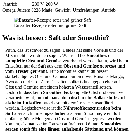
Antrieb:
230 V, 200 W
Omega-Juicers-8226 Maße, Gewicht, Umdrehungen, Antrieb
Entsafter-Rezepte roter und grüner Saft
Was ist besser: Saft oder Smoothie?
Puuh, das ist schwer zu sagen. Beides hat seine Vorteile und der
Mix macht`s würde ich sagen. Während bei
Smoothies
das
komplette Obst und Gemüse
verarbeitet werden kann, wird beim
Entsaften nur der
Saft
aus dem
Obst und Gemüse gepresst und
vom Trester getrennt
. Für Smoothies kannst du besser
stärkehaltigeres Obst und Gemüse pürieren wie Banane, Mango,
Avocado und Co.. Zum Entsaften solltest du dagegen eher auf
Obst und Gemüse mit einem höheren Wasseranteil setzen.
Dadurch, dass beim
Smoothie
das komplette Obst und Gemüse
verarbeitet wird, nimmt man automatisch
mehr Ballaststoffe auf
als beim Entsaften
, wo diese mit dem Trester rausgefiltert
werden. Logischerweise ist die
Nährstoffkonzentration beim
Saft
aber auch um einiges
höher
als beim Smoothie, weil dort
einfach größere Mengen an Obst und Gemüse gepresst werden
können, als man sie im Ganzen aufnehmen könnte.
Smoothies
sorgen somit für eine länger anhaltende Sättigung und können