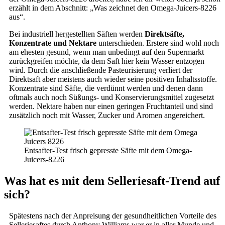
erzählt in dem Abschnitt: „Was zeichnet den Omega-Juicers-8226
aus“.
Bei industriell hergestellten Säften werden
Direktsäfte,
Konzentrate und Nektare
unterschieden. Erstere sind wohl noch
am ehesten gesund, wenn man unbedingt auf den Supermarkt
zurückgreifen möchte, da dem Saft hier kein Wasser entzogen
wird. Durch die anschließende Pasteurisierung verliert der
Direktsaft aber meistens auch wieder seine positiven Inhaltsstoffe.
Konzentrate sind Säfte, die verdünnt werden und denen dann
oftmals auch noch Süßungs- und Konservierungsmittel zugesetzt
werden. Nektare haben nur einen geringen Fruchtanteil und sind
zusätzlich noch mit Wasser, Zucker und Aromen angereichert.
Entsafter-Test frisch gepresste Säfte mit dem Omega-
Juicers-8226
Was hat es mit dem Selleriesaft-Trend auf
sich?
Spätestens nach der Anpreisung der gesundheitlichen Vorteile des
Selleriesaftes durch Anthony Williams war er in aller Munde und