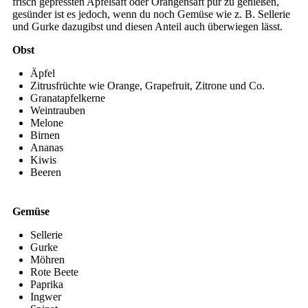
frisch gepressten Apfelsaft oder Orangensaft pur zu genießen,
gesünder ist es jedoch, wenn du noch Gemüse wie z. B. Sellerie
und Gurke dazugibst und diesen Anteil auch überwiegen lässt.
Obst
Äpfel
Zitrusfrüchte wie Orange, Grapefruit, Zitrone und Co.
Granatapfelkerne
Weintrauben
Melone
Birnen
Ananas
Kiwis
Beeren
Gemüse
Sellerie
Gurke
Möhren
Rote Beete
Paprika
Ingwer