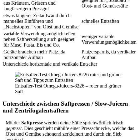
geeignet für „Standard“-
aus Kräutern, Gräsern und
Obst- und Gemüsesäfte
langfaserigem Pressgut
etwas längerer Zeitaufwand durch
manuelles Einführen und
schnelles Entsaften
„Nachstopfen“ von Obst und Gemüse
variable Verwendungsmöglichkeiten,
weniger variable
neben Saftherstellung auch geeignet
Verwendungsmöglichkeiten
für Muse, Pasta, Eis und Co.
Geräte brauchen mehr Platz, da
Platzersparnis, da vertikaler
horizontaler Aufbau
Aufbau
Unterschiede horizontale und vertikale Entsafter
Entsafter-Test Omega-Juicers-8226 – roter und grüner
Saft
Unterschiede zwischen Saftpressen / Slow-Juicern
und Zentrifugalentsaftern
Mit der
Saftpresse
werden deine Säfte sprichwörtlich frisch
gepresst
. Dies geschieht mithilfe einer Pressschnecke, welche das
Obst und Gemüse schonend zerkleinert und durch ein Sieb
auspresst.