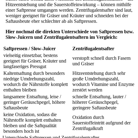
Hitzeentstehung und die Sauerstoffeinwirkung – können mithilfe
einer Saftpresse umgangen werden. Zentrifugalentsafter sind laut,
weniger geeignet für Gräser und Kräuter und schneiden bei der
Saftausbeute eher schlechter ab als Saftpressen.
Hier nochmal die direkten Unterschiede von Saftpressen bzw.
Slow-Juicern und Zentrifugalentsaftern im Vergleich:
Saftpressen / Slow-Juicer
Zentrifugalentsafter
vielseitig einsetzbar, bestens
verstopft schnell durch Fasern
geeignet für Gräser, Kräuter und
und Gräser
langfaseriges Pressgut
Kaltentsaftung durch besonders
Hitzeentstehung durch sehr
niedrige Umdrehungszahl,
große Umdrehungszahl,
wodurch die Nährstoffe komplett
wodurch Vitamine und Enzyme
enthalten bleiben
zerstört werden
langsamere Entsaftung, leise /
schnelle Entsaftung, lauter /
geringer Geräuschpegel, höhere
höherer Geräuschpegel,
Saftausbeute
geringere Saftausbeute
keine Oxidation, sodass die
Oxidation durch
Nährstoffe komplett enthalten
Sauerstoffeintritt aufgrund der
bleiben und die Saftqualität
Zentrifugalkraft
besonders hoch ist
Unterschiede Saftpressen und Zentrifugalentsafter