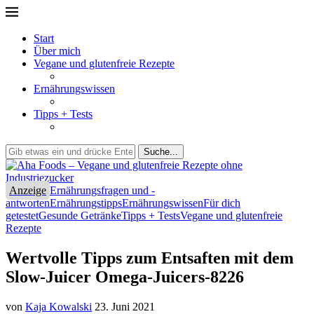
Start
Über mich
Vegane und glutenfreie Rezepte
Ernährungswissen
Tipps + Tests
Suche...
Anzeige
Ernährungsfragen und -
antworten
Ernährungstipps
Ernährungswissen
Für dich
getestet
Gesunde Getränke
Tipps + Tests
Vegane und glutenfreie
Rezepte
Wertvolle Tipps zum Entsaften mit dem
Slow-Juicer Omega-Juicers-8226
von
Kaja Kowalski
23. Juni 2021