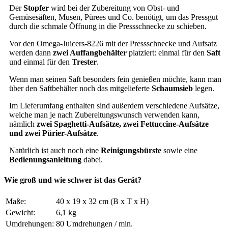
Der
Stopfer
wird bei der Zubereitung von Obst- und
Gemüsesäften, Musen, Pürees und Co. benötigt, um das Pressgut
durch die schmale Öffnung in die Pressschnecke zu schieben.
Vor den Omega-Juicers-8226 mit der Pressschnecke und Aufsatz
werden dann
zwei Auffangbehälter
platziert: einmal für den
Saft
und einmal für den
Trester
.
Wenn man seinen Saft besonders fein genießen möchte, kann man
über den Saftbehälter noch das mitgelieferte
Schaumsieb
legen.
Im Lieferumfang enthalten sind außerdem verschiedene Aufsätze,
welche man je nach Zubereitungswunsch verwenden kann,
nämlich
zwei Spaghetti-Aufsätze, zwei Fettuccine-Aufsätze
und zwei Pürier-Aufsätze
.
Natürlich ist auch noch eine
Reinigungsbürste
sowie eine
Bedienungsanleitung
dabei.
Wie groß und wie schwer ist das Gerät?
Maße:
40 x 19 x 32 cm (B x T x H)
Gewicht:
6,1 kg
Umdrehungen:
80 Umdrehungen / min.