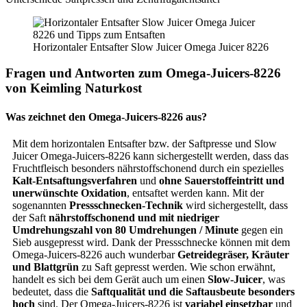
Horizontaler Entsafter Slow Juicer Omega Juicer 8226
Fragen und Antworten zum Omega-Juicers-8226
von Keimling Naturkost
Was zeichnet den Omega-Juicers-8226 aus?
Mit dem horizontalen Entsafter bzw. der Saftpresse und Slow
Juicer Omega-Juicers-8226 kann sichergestellt werden, dass das
Fruchtfleisch besonders nährstoffschonend durch ein spezielles
Kalt-Entsaftungsverfahren
und
ohne Sauerstoffeintritt und
unerwünschte Oxidation
, entsaftet werden kann. Mit der
sogenannten
Pressschnecken-Technik
wird sichergestellt, dass
der Saft
nährstoffschonend und mit niedriger
Umdrehungszahl
von 80 Umdrehungen / Minute
gegen ein
Sieb ausgepresst wird. Dank der Pressschnecke können mit dem
Omega-Juicers-8226 auch wunderbar
Getreidegräser, Kräuter
und Blattgrün
zu Saft gepresst werden. Wie schon erwähnt,
handelt es sich bei dem Gerät auch um einen
Slow-Juicer
, was
bedeutet, dass die
Saftqualität und die Saftausbeute besonders
hoch
sind. Der Omega-Juicers-8226 ist
variabel einsetzbar
und