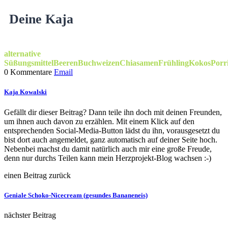
Deine Kaja
alternative
Süßungsmittel
Beeren
Buchweizen
Chiasamen
Frühling
Kokos
Porr
0 Kommentare
Email
Kaja Kowalski
Gefällt dir dieser Beitrag? Dann teile ihn doch mit deinen Freunden,
um ihnen auch davon zu erzählen. Mit einem Klick auf den
entsprechenden Social-Media-Button lädst du ihn, vorausgesetzt du
bist dort auch angemeldet, ganz automatisch auf deiner Seite hoch.
Nebenbei machst du damit natürlich auch mir eine große Freude,
denn nur durchs Teilen kann mein Herzprojekt-Blog wachsen :-)
einen Beitrag zurück
Geniale Schoko-Nicecream (gesundes Bananeneis)
nächster Beitrag