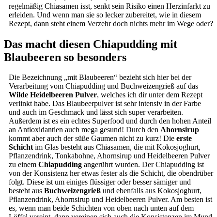
regelmäßig Chiasamen isst, senkt sein Risiko einen Herzinfarkt zu
erleiden. Und wenn man sie so lecker zubereitet, wie in diesem
Rezept, dann steht einem Verzehr doch nichts mehr im Wege oder?
Das macht diesen Chiapudding mit
Blaubeeren so besonders
Die Bezeichnung „mit Blaubeeren“ bezieht sich hier bei der
Verarbeitung vom Chiapudding und Buchweizengrieß auf das
Wilde Heidelbeeren Pulver
, welches ich dir unter dem Rezept
verlinkt habe. Das Blaubeerpulver ist sehr intensiv in der Farbe
und auch im Geschmack und lässt sich super verarbeiten.
Außerdem ist es ein echtes Superfood und durch den hohen Anteil
an Antioxidantien auch mega gesund! Durch den
Ahornsirup
kommt aber auch der süße Gaumen nicht zu kurz! Die
erste
Schicht
im Glas besteht aus Chiasamen, die mit Kokosjoghurt,
Pflanzendrink, Tonkabohne, Ahornsirup und Heidelbeeren Pulver
zu einem
Chiapudding
angerührt wurden. Der Chiapudding ist
von der Konsistenz her etwas fester als die Schicht, die obendrüber
folgt. Diese ist um einiges flüssiger oder besser sämiger und
besteht aus
Buchweizengrieß
und ebenfalls aus Kokosjoghurt,
Pflanzendrink, Ahornsirup und Heidelbeeren Pulver. Am besten ist
es, wenn man beide Schichten von oben nach unten auf dem
Löffel vereint, dann vereinen sich auch die Konsistenzen im Mund