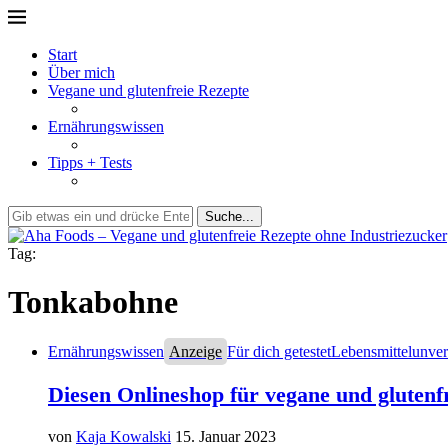
Start
Über mich
Vegane und glutenfreie Rezepte
Ernährungswissen
Tipps + Tests
Suche...
Tag:
Tonkabohne
Ernährungswissen
Anzeige
Für dich getestet
Lebensmittelunvert
Diesen Onlineshop für vegane und glutenfr
von
Kaja Kowalski
15. Januar 2023