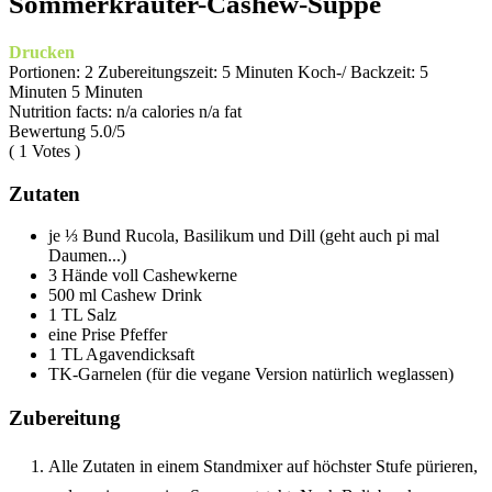
Sommerkräuter-Cashew-Suppe
Drucken
Portionen:
2
Zubereitungszeit:
5 Minuten
Koch-/ Backzeit:
5
Minuten
5 Minuten
Nutrition facts:
n/a calories
n/a fat
Bewertung
5.0
/5
(
1
Votes )
Zutaten
je ⅓ Bund Rucola, Basilikum und Dill (geht auch pi mal
Daumen...)
3 Hände voll Cashewkerne
500 ml Cashew Drink
1 TL Salz
eine Prise Pfeffer
1 TL Agavendicksaft
TK-Garnelen (für die vegane Version natürlich weglassen)
Zubereitung
Alle Zutaten in einem Standmixer auf höchster Stufe pürieren,