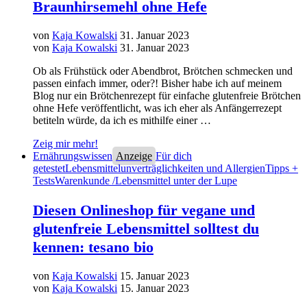
Braunhirsemehl ohne Hefe
von
Kaja Kowalski
31. Januar 2023
von
Kaja Kowalski
31. Januar 2023
Ob als Frühstück oder Abendbrot, Brötchen schmecken und
passen einfach immer, oder?! Bisher habe ich auf meinem
Blog nur ein Brötchenrezept für einfache glutenfreie Brötchen
ohne Hefe veröffentlicht, was ich eher als Anfängerrezept
betiteln würde, da ich es mithilfe einer …
Zeig mir mehr!
Ernährungswissen
Anzeige
Für dich
getestet
Lebensmittelunverträglichkeiten und Allergien
Tipps +
Tests
Warenkunde /Lebensmittel unter der Lupe
Diesen Onlineshop für vegane und
glutenfreie Lebensmittel solltest du
kennen: tesano bio
von
Kaja Kowalski
15. Januar 2023
von
Kaja Kowalski
15. Januar 2023