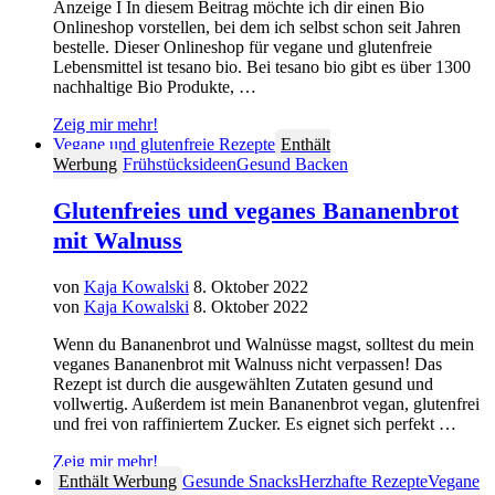
Anzeige I In diesem Beitrag möchte ich dir einen Bio
Onlineshop vorstellen, bei dem ich selbst schon seit Jahren
bestelle. Dieser Onlineshop für vegane und glutenfreie
Lebensmittel ist tesano bio. Bei tesano bio gibt es über 1300
nachhaltige Bio Produkte, …
Zeig mir mehr!
Vegane und glutenfreie Rezepte
Enthält
Werbung
Frühstücksideen
Gesund Backen
Glutenfreies und veganes Bananenbrot
mit Walnuss
von
Kaja Kowalski
8. Oktober 2022
von
Kaja Kowalski
8. Oktober 2022
Wenn du Bananenbrot und Walnüsse magst, solltest du mein
veganes Bananenbrot mit Walnuss nicht verpassen! Das
Rezept ist durch die ausgewählten Zutaten gesund und
vollwertig. Außerdem ist mein Bananenbrot vegan, glutenfrei
und frei von raffiniertem Zucker. Es eignet sich perfekt …
Zeig mir mehr!
Enthält Werbung
Gesunde Snacks
Herzhafte Rezepte
Vegane