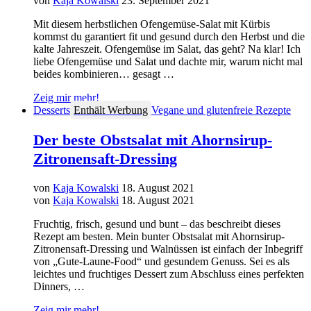
von
Kaja Kowalski
23. September 2021
Mit diesem herbstlichen Ofengemüse-Salat mit Kürbis
kommst du garantiert fit und gesund durch den Herbst und die
kalte Jahreszeit. Ofengemüse im Salat, das geht? Na klar! Ich
liebe Ofengemüse und Salat und dachte mir, warum nicht mal
beides kombinieren… gesagt …
Zeig mir mehr!
Desserts
Enthält Werbung
Vegane und glutenfreie Rezepte
Der beste Obstsalat mit Ahornsirup-
Zitronensaft-Dressing
von
Kaja Kowalski
18. August 2021
von
Kaja Kowalski
18. August 2021
Fruchtig, frisch, gesund und bunt – das beschreibt dieses
Rezept am besten. Mein bunter Obstsalat mit Ahornsirup-
Zitronensaft-Dressing und Walnüssen ist einfach der Inbegriff
von „Gute-Laune-Food“ und gesundem Genuss. Sei es als
leichtes und fruchtiges Dessert zum Abschluss eines perfekten
Dinners, …
Zeig mir mehr!