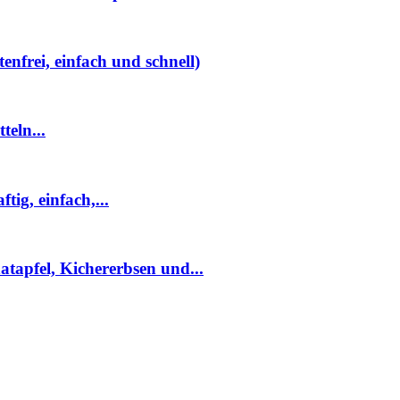
nfrei, einfach und schnell)
eln...
ig, einfach,...
tapfel, Kichererbsen und...