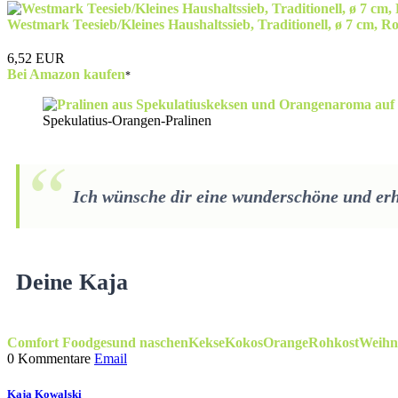
Westmark Teesieb/Kleines Haushaltssieb, Traditionell, ø 7 cm, Ro
6,52 EUR
Bei Amazon kaufen
Spekulatius-Orangen-Pralinen
Ich wünsche dir eine wunderschöne und er
Deine Kaja
Comfort Food
gesund naschen
Kekse
Kokos
Orange
Rohkost
Weihn
0 Kommentare
Email
Kaja Kowalski