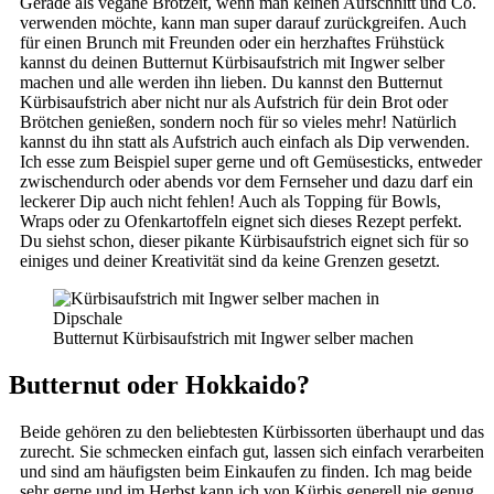
Gerade als vegane Brotzeit, wenn man keinen Aufschnitt und Co.
verwenden möchte, kann man super darauf zurückgreifen. Auch
für einen Brunch mit Freunden oder ein herzhaftes Frühstück
kannst du deinen Butternut Kürbisaufstrich mit Ingwer selber
machen und alle werden ihn lieben. Du kannst den Butternut
Kürbisaufstrich aber nicht nur als Aufstrich für dein Brot oder
Brötchen genießen, sondern noch für so vieles mehr! Natürlich
kannst du ihn statt als Aufstrich auch einfach als Dip verwenden.
Ich esse zum Beispiel super gerne und oft Gemüsesticks, entweder
zwischendurch oder abends vor dem Fernseher und dazu darf ein
leckerer Dip auch nicht fehlen! Auch als Topping für Bowls,
Wraps oder zu Ofenkartoffeln eignet sich dieses Rezept perfekt.
Du siehst schon, dieser pikante Kürbisaufstrich eignet sich für so
einiges und deiner Kreativität sind da keine Grenzen gesetzt.
Butternut Kürbisaufstrich mit Ingwer selber machen
Butternut oder Hokkaido?
Beide gehören zu den beliebtesten Kürbissorten überhaupt und das
zurecht. Sie schmecken einfach gut, lassen sich einfach verarbeiten
und sind am häufigsten beim Einkaufen zu finden. Ich mag beide
sehr gerne und im Herbst kann ich von Kürbis generell nie genug