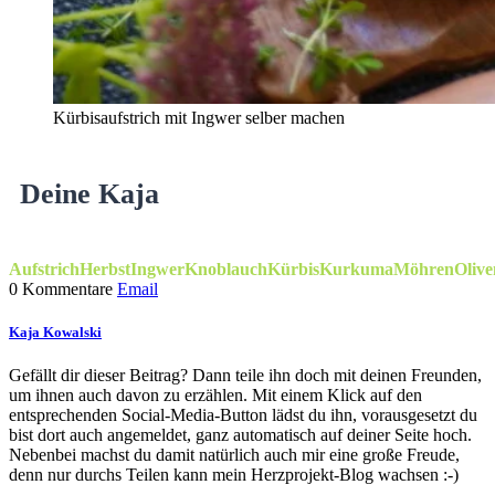
Kürbisaufstrich mit Ingwer selber machen
Deine Kaja
Aufstrich
Herbst
Ingwer
Knoblauch
Kürbis
Kurkuma
Möhren
Olive
0 Kommentare
Email
Kaja Kowalski
Gefällt dir dieser Beitrag? Dann teile ihn doch mit deinen Freunden,
um ihnen auch davon zu erzählen. Mit einem Klick auf den
entsprechenden Social-Media-Button lädst du ihn, vorausgesetzt du
bist dort auch angemeldet, ganz automatisch auf deiner Seite hoch.
Nebenbei machst du damit natürlich auch mir eine große Freude,
denn nur durchs Teilen kann mein Herzprojekt-Blog wachsen :-)