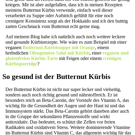
kriegen. Mir ist aber aufgefallen, dass ich in meinen Rezepten
meistens Butternut Kürbis verwende, einfach weil dieser
verarbeitet zu Suppe oder Aufstrich gefühlt für eine noch
cremigere Konsistenz sorgt als der Hokkaido und ich den buttrig
zarten Geschmack vom Butternut echt gerne mag.
Auf meinem Blog habe ich natürlich auch noch weitere leckere
und gesunde Kürbisrezepte. Wie wäre es zum Beispiel mit einer
veganen
Butternut-Kürbissuppe mit Orange
, einem
herbstlichen
Ofengemüse-Salat mit Kürbis
, einer
veganen und
glutenfreien Kürbis-Tarte
mit Feigen oder einem
cremigen
Kürbisporridge
?
So gesund ist der Butternut Kürbis
Der Butternut Kürbis ist nicht nur super lecker und vielseitig,
sondern auch noch richtig gesund und nährstoffreich. Er ist
besonders reich an Beta-Carotin, der Vorstufe des Vitamin A, das
wichtig für die Gesundheit der Augen und der Haut ist und das
Immunsystem stärkt. Das Beta-Carotin gehört daneben aber auch
in die Gruppe der sekundären Pflanzenstoffe und wirkt
antioxidativ. Das bedeutet, es schützt die Zellen vor freien
Radikalen und oxidativem Stress. Weitere dominierende Vitamine
im Butternut Kürbis sind Vitamin C, das allgemein wichtig für das