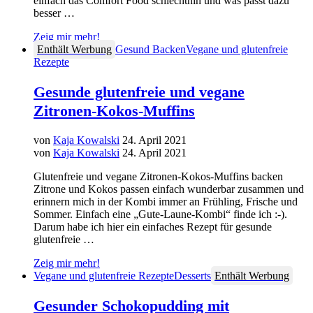
einfach das Comfort Food schlechthin und was passt dazu
besser …
Zeig mir mehr!
Enthält Werbung
Gesund Backen
Vegane und glutenfreie
Rezepte
Gesunde glutenfreie und vegane
Zitronen-Kokos-Muffins
von
Kaja Kowalski
24. April 2021
von
Kaja Kowalski
24. April 2021
Glutenfreie und vegane Zitronen-Kokos-Muffins backen
Zitrone und Kokos passen einfach wunderbar zusammen und
erinnern mich in der Kombi immer an Frühling, Frische und
Sommer. Einfach eine „Gute-Laune-Kombi“ finde ich :-).
Darum habe ich hier ein einfaches Rezept für gesunde
glutenfreie …
Zeig mir mehr!
Vegane und glutenfreie Rezepte
Desserts
Enthält Werbung
Gesunder Schokopudding mit